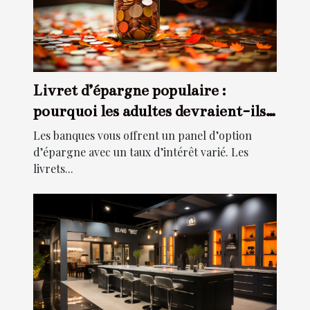
Livret d’épargne populaire :
pourquoi les adultes devraient-ils
souscrire à ce type d’épargne ?
Les banques vous offrent un panel d’option
d’épargne avec un taux d’intérêt varié. Les
livrets...