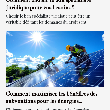
Comment choisir le bon spécialiste
juridique pour vos besoins ?
Choisir le bon spécialiste juridique peut être un
véritable défi tant les domaines du droit sont...
Comment maximiser les bénéfices des
subventions pour les énergies
renouvelables ?
S’intéresser aux subventions pour les énergies