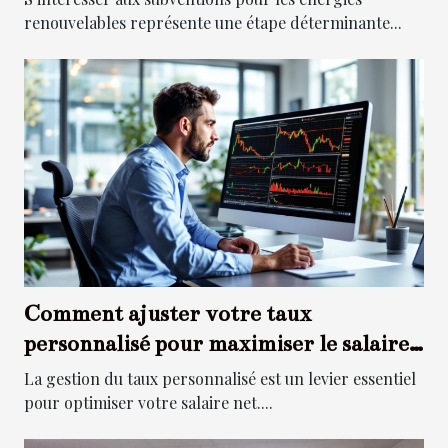
renouvelables représente une étape déterminante...
Comment ajuster votre taux
personnalisé pour maximiser le salaire
net ?
La gestion du taux personnalisé est un levier essentiel
pour optimiser votre salaire net....