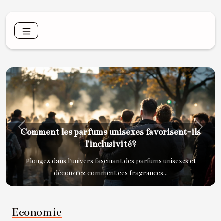
Previous
Next
Comment les parfums unisexes favorisent-ils
l'inclusivité?
Plongez dans l’univers fascinant des parfums unisexes et
découvrez comment ces fragrances...
Economie