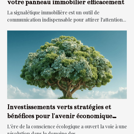
votre panneau immobilier efficacement
La signalétique immobilière est un outil de
communication indispensable pour attirer l'attention...
Investissements verts stratégies et
bénéfices pour l'avenir économique
durable
L'ère de la conscience écologique a ouvert la voie à une
révolution dans le domaine des...