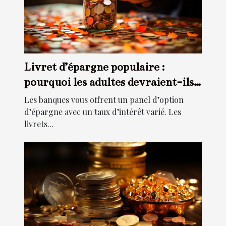
Livret d’épargne populaire :
pourquoi les adultes devraient-ils
souscrire à ce type d’épargne ?
Les banques vous offrent un panel d’option
d’épargne avec un taux d’intérêt varié. Les
livrets...