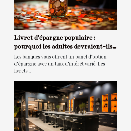
Livret d’épargne populaire :
pourquoi les adultes devraient-ils
souscrire à ce type d’épargne ?
Les banques vous offrent un panel d’option
d’épargne avec un taux d’intérêt varié. Les
livrets...