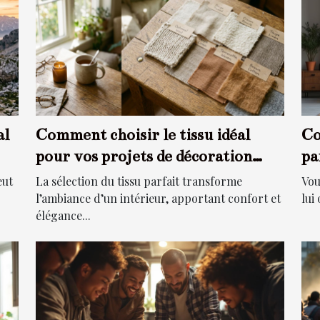
al
Comment choisir le tissu idéal
Co
pour vos projets de décoration
pa
intérieure ?
es
eut
La sélection du tissu parfait transforme
Vou
l’ambiance d’un intérieur, apportant confort et
lui
élégance...