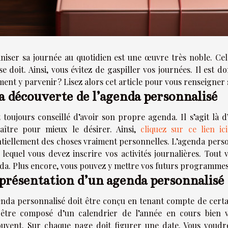
niser sa journée au quotidien est une œuvre très noble. C
se doit. Ainsi, vous évitez de gaspiller vos journées. Il est
nt y parvenir ? Lisez alors cet article pour vous renseigner 
a découverte de l’agenda personnalisé
t toujours conseillé d’avoir son propre agenda. Il s’agit là
aître pour mieux le désirer. Ainsi,
cliquez sur ce lien ic
ntiellement des choses vraiment personnelles. L’agenda pers
 lequel vous devez inscrire vos activités journalières. Tou
da. Plus encore, vous pouvez y mettre vos futurs programmes
présentation d’un agenda personnalisé
enda personnalisé doit être conçu en tenant compte de certain
 être composé d’un calendrier de l’année en cours bien vis
ouvent. Sur chaque page doit figurer une date. Vous voudr