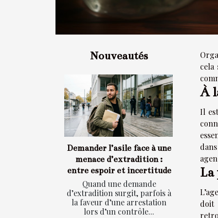
Nouveautés
Orga
cela 
comme
À l
Il es
conn
esse
dans
Demander l’asile face à une
agen
menace d’extradition :
La 
entre espoir et incertitude
Quand une demande
L’ag
d’extradition surgit, parfois à
la faveur d’une arrestation
doit
lors d’un contrôle...
retr