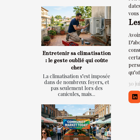
date
vous
Les
Avoi
D’abo
cons
Entretenir sa climatisation
cert
: le geste oublié qui coûte
pers
cher
qu’of
La climatisation s’est imposée
dans de nombreux foyers, et
30 ju
pas seulement lors des
canicules, mais...