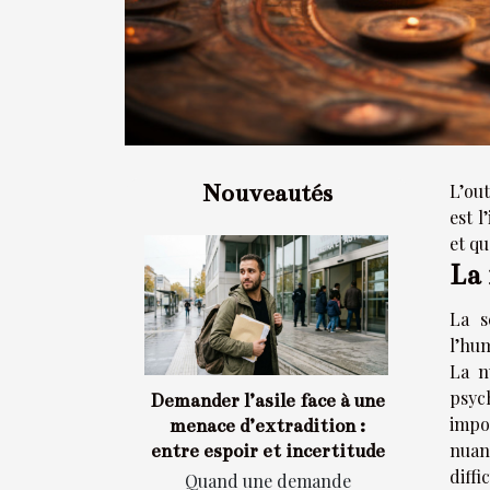
Nouveautés
L’out
est 
et qu
La 
La s
l’hum
La n
psyc
Demander l’asile face à une
impo
menace d’extradition :
nuan
entre espoir et incertitude
diffi
Quand une demande