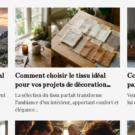
al
Comment choisir le tissu idéal
Co
pour vos projets de décoration
pa
intérieure ?
es
eut
La sélection du tissu parfait transforme
Vou
l’ambiance d’un intérieur, apportant confort et
lui
élégance...