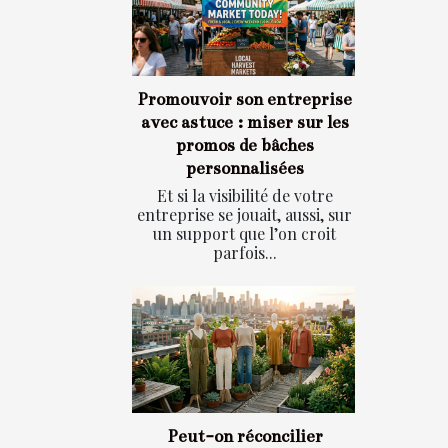
Promouvoir son entreprise
avec astuce : miser sur les
promos de bâches
personnalisées
Et si la visibilité de votre
entreprise se jouait, aussi, sur
un support que l’on croit
parfois...
Peut-on réconcilier