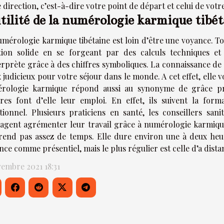
 direction, c’est-à-dire votre point de départ et celui de votre
tilité de la numérologie karmique tibét
mérologie karmique tibétaine est loin d’être une voyance. Tout
ition solide en se forgeant par des calculs techniques et 
terprète grâce à des chiffres symboliques. La connaissance de
 judicieux pour votre séjour dans le monde. A cet effet, elle v
rologie karmique répond aussi au synonyme de grâce prof
tres font d’elle leur emploi. En effet, ils suivent la for
itionnel. Plusieurs praticiens en santé, les conseillers sani
sagent agrémenter leur travail grâce à numérologie karmiqu
rend pas assez de temps. Elle dure environ une à deux heur
nce comme présentiel, mais le plus régulier est celle d’a dista
vembre 2021 18:31