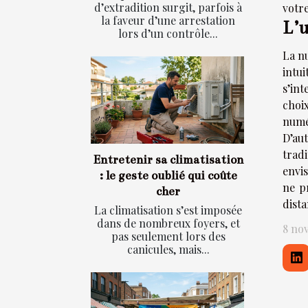
d’extradition surgit, parfois à
votre
la faveur d’une arrestation
L’u
lors d’un contrôle...
La nu
intu
s’in
choix
numé
D’au
trad
Entretenir sa climatisation
envi
: le geste oublié qui coûte
ne p
cher
dista
La climatisation s’est imposée
dans de nombreux foyers, et
8 no
pas seulement lors des
canicules, mais...