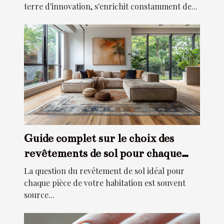
terre d'innovation, s'enrichit constamment de...
Guide complet sur le choix des
revêtements de sol pour chaque
pièce
La question du revêtement de sol idéal pour
chaque pièce de votre habitation est souvent
source...