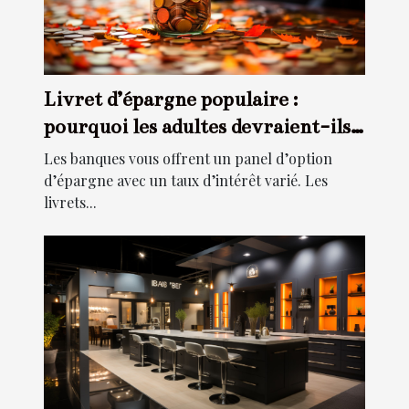
Livret d’épargne populaire :
pourquoi les adultes devraient-ils
souscrire à ce type d’épargne ?
Les banques vous offrent un panel d’option
d’épargne avec un taux d’intérêt varié. Les
livrets...